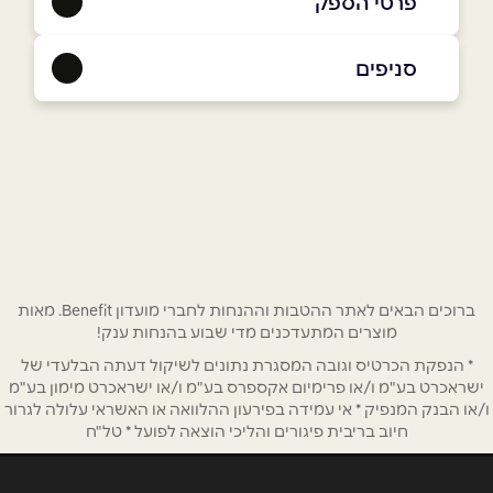
פרטי הספק
050-2502424
|
08-6714145
סניפים
אשקלון
שם מלא
*
הגבורה 5
08-6714145
טלפון
*
אימייל
*
ברוכים הבאים לאתר ההטבות וההנחות לחברי מועדון Benefit. מאות
מוצרים המתעדכנים מדי שבוע בהנחות ענק!
* הנפקת הכרטיס וגובה המסגרת נתונים לשיקול דעתה הבלעדי של
נושא
*
ישראכרט בע"מ ו/או פרימיום אקספרס בע"מ ו/או ישראכרט מימון בע"מ
אנא חזרו אלי בקשר ל...
ו/או הבנק המנפיק * אי עמידה בפירעון ההלוואה או האשראי עלולה לגרור
חיוב בריבית פיגורים והליכי הוצאה לפועל * טל"ח
הודעה
*