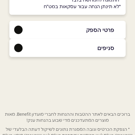
*לא תינתן הנחה עבור עסקאות במט"ח
פרטי הספק
050-8572030
|
04-6274299
סניפים
מגאר
שם מלא
*
כביש ראשי
04-6274299
טלפון
*
אימייל
*
ברוכים הבאים לאתר ההטבות וההנחות לחברי מועדון Benefit. מאות
מוצרים המתעדכנים מדי שבוע בהנחות ענק!
* הנפקת הכרטיס וגובה המסגרת נתונים לשיקול דעתה הבלעדי של
נושא
*