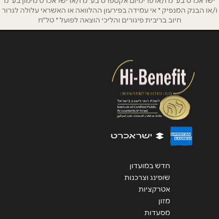
ישראכרט בע"מ ו/או פרימיום אקספרס בע"מ ו/או ישראכרט מימון בע"מ
אנא חזרו אלי בקשר ל...
ו/או הבנק המנפיק * אי עמידה בפירעון ההלוואה או האשראי עלולה לגרור
חיוב בריבית פיגורים והליכי הוצאה לפועל * טל"ח
הודעה
*
שליחה
חדש במועדון
שופינג וצרכנות
אטרקציות
מזון
מסעדות