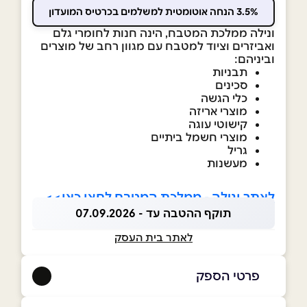
3.5% הנחה אוטומטית למשלמים בכרטיס המועדון
ונילה ממלכת המטבח, הינה חנות לחומרי גלם
ואביזרים וציוד למטבח עם מגוון רחב של מוצרים
וביניהם:
תבניות
סכינים
כלי הגשה
מוצרי אריזה
קישוטי עוגה
מוצרי חשמל ביתיים
גריל
מעשנות
לאתר ונילה - ממלכת המטבח לחצו כאן>>
תוקף ההטבה עד - 07.09.2026
לאתר בית העסק
פרטי הספק
054-2558049
|
08-9901416