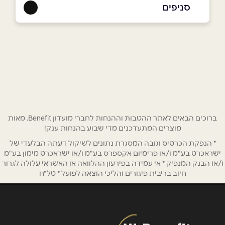
סניפים
באתר
אשקלון
שלמה כהן 1
08-9901416
שם מלא
*
טלפון
*
ברוכים הבאים לאתר ההטבות וההנחות לחברי מועדון Benefit. מאות
מוצרים המתעדכנים מדי שבוע בהנחות ענק!
אימייל
*
* הנפקת הכרטיס וגובה המסגרת נתונים לשיקול דעתה הבלעדי של
ישראכרט בע"מ ו/או פרימיום אקספרס בע"מ ו/או ישראכרט מימון בע"מ
ו/או הבנק המנפיק * אי עמידה בפירעון ההלוואה או האשראי עלולה לגרור
נושא
*
חיוב בריבית פיגורים והליכי הוצאה לפועל * טל"ח
אנא חזרו אלי בקשר ל...
הודעה
*