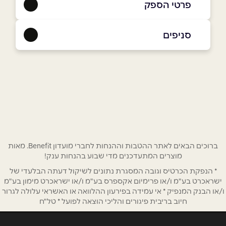
פרטי הספק
054-2186634
סניפים
חולון
שם מלא
*
סוקולוב 1
054-2186634
טלפון
*
אימייל
*
ברוכים הבאים לאתר ההטבות וההנחות לחברי מועדון Benefit. מאות
מוצרים המתעדכנים מדי שבוע בהנחות ענק!
* הנפקת הכרטיס וגובה המסגרת נתונים לשיקול דעתה הבלעדי של
נושא
*
ישראכרט בע"מ ו/או פרימיום אקספרס בע"מ ו/או ישראכרט מימון בע"מ
אנא חזרו אלי בקשר ל...
ו/או הבנק המנפיק * אי עמידה בפירעון ההלוואה או האשראי עלולה לגרור
חיוב בריבית פיגורים והליכי הוצאה לפועל * טל"ח
הודעה
*