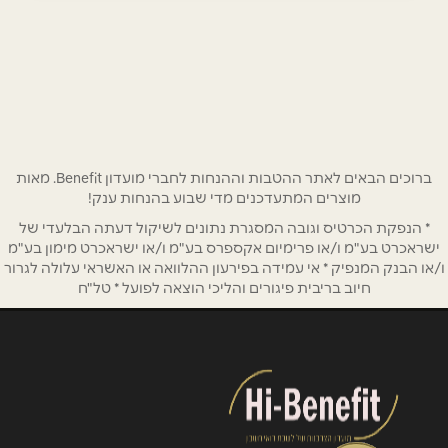
שדרות בן גוריון 12
053-7150662
שם מלא
*
טלפון
*
ברוכים הבאים לאתר ההטבות וההנחות לחברי מועדון Benefit. מאות
מוצרים המתעדכנים מדי שבוע בהנחות ענק!
אימייל
*
* הנפקת הכרטיס וגובה המסגרת נתונים לשיקול דעתה הבלעדי של
ישראכרט בע"מ ו/או פרימיום אקספרס בע"מ ו/או ישראכרט מימון בע"מ
ו/או הבנק המנפיק * אי עמידה בפירעון ההלוואה או האשראי עלולה לגרור
נושא
*
חיוב בריבית פיגורים והליכי הוצאה לפועל * טל"ח
אנא חזרו אלי בקשר ל...
הודעה
*