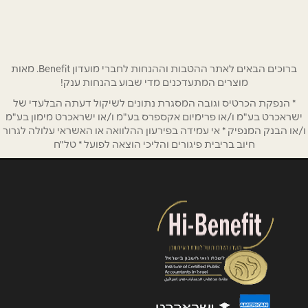
86654153
טלפון
*
אימייל
*
ברוכים הבאים לאתר ההטבות וההנחות לחברי מועדון Benefit. מאות
מוצרים המתעדכנים מדי שבוע בהנחות ענק!
* הנפקת הכרטיס וגובה המסגרת נתונים לשיקול דעתה הבלעדי של
נושא
*
ישראכרט בע"מ ו/או פרימיום אקספרס בע"מ ו/או ישראכרט מימון בע"מ
אנא חזרו אלי בקשר ל...
ו/או הבנק המנפיק * אי עמידה בפירעון ההלוואה או האשראי עלולה לגרור
חיוב בריבית פיגורים והליכי הוצאה לפועל * טל"ח
הודעה
*
שליחה