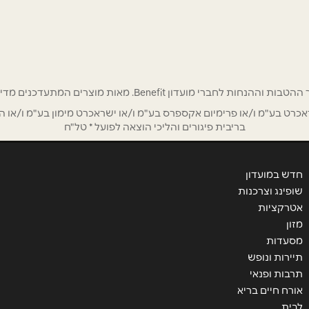
רי מועדון Benefit. מאות מוצרים המתעדכנים מדי שבוע בהנחות ענק!
ט בע"מ ו/או פרימיום אקספרס בע"מ ו/או ישראכרט מימון בע"מ ו/או הבנ
אימייל
*
בריבית פיגורים והליכי הוצאה לפועל * טל"ח
חדש במועדון
שופינג וצרכנות
אטרקציות
מזון
מסעדות
תיירות ונופש
תרבות ופנאי
אורח חיים בריא
לבית