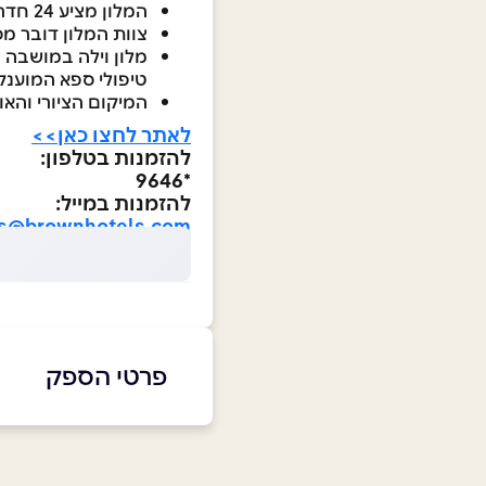
המלון מציע 24 חדרים, חלקם עם מרפסות, אמבטיות או מקלחות גשם ופינוקים נוספים
צוות המלון דובר מ
מלון וילה במושבה מ
טיפולי ספא המוענקי
המיקום הציורי והאו
לאתר לחצו כאן>>
להזמנות בטלפון:
*9646
להזמנות במייל:
ns@brownhotels.com
פרטי הספק
9297*