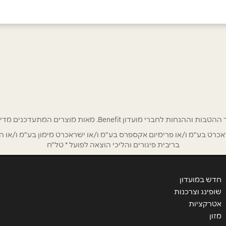
באינסטגרם
נעם)
אימייל
*
רי מועדון Benefit. מאות מוצרים המתעדכנים מדי שבוע בהנחות ענק!
ט בע"מ ו/או פרימיום אקספרס בע"מ ו/או ישראכרט מימון בע"מ ו/או הבנ
בריבית פיגורים והליכי הוצאה לפועל * טל"ח
חדש במועדון
שופינג וצרכנות
אטרקציות
מזון