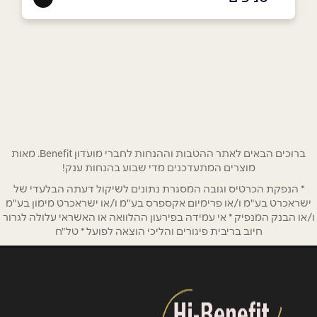
באתר
יבנה
חרוב 10, נווה אילן
089430006
שם מלא
*
רחובות
טלפון
*
ברוכים הבאים לאתר ההטבות וההנחות לחברי מועדון Benefit. מאות
מוצרים המתעדכנים מדי שבוע בהנחות ענק!
הר הצופים 74, רחובות ההולנדית
אימייל
*
* הנפקת הכרטיס וגובה המסגרת נתונים לשיקול דעתה הבלעדי של
08-6764749
ישראכרט בע"מ ו/או פרימיום אקספרס בע"מ ו/או ישראכרט מימון בע"מ
ו/או הבנק המנפיק * אי עמידה בפירעון ההלוואה או האשראי עלולה לגרור
נושא
*
חיוב בריבית פיגורים והליכי הוצאה לפועל * טל"ח
אנא חזרו אלי בקשר ל...
הודעה
*