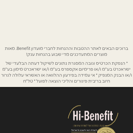
קריניצי 9
03-6734595
שם מלא
*
טלפון
*
ברוכים הבאים לאתר ההטבות וההנחות לחברי מועדון Benefit. מאות
מוצרים המתעדכנים מדי שבוע בהנחות ענק!
אימייל
*
* הנפקת הכרטיס וגובה המסגרת נתונים לשיקול דעתה הבלעדי של
ישראכרט בע"מ ו/או פרימיום אקספרס בע"מ ו/או ישראכרט מימון בע"מ
ו/או הבנק המנפיק * אי עמידה בפירעון ההלוואה או האשראי עלולה לגרור
נושא
*
חיוב בריבית פיגורים והליכי הוצאה לפועל * טל"ח
אנא חזרו אלי בקשר ל...
הודעה
*