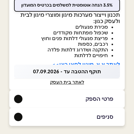
3.5% הנחה אוטומטית למשלמים בכרטיס המועדון
תכנון וייצור מערכות מיגון ומוצרי מיגון לבית
ולעסק כגון:
מכירת מנעולים
שכפול מפתחות מקודדים
פריצת מנעולי דלתות פנים וחוץ
רכבים, כספות
התקנה ושדרוג דלתות פלדה
חיפויים לדלתות
לאתר א.א. מיגון לחצו כאן>>
תוקף ההטבה עד - 07.09.2026
לאתר בית העסק
פרטי הספק
050-5277030
|
03-6734595
סניפים
באתר
רמת גן