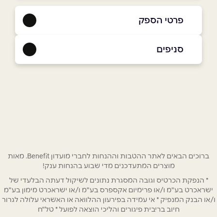
פרטי הספק
050-6993044
|
02-6255805
סניפים
באתר
ירושלים
בן יהודה 21, מרכז העיר
02-6255805
שם מלא
*
ירושלים
טלפון
*
ברוכים הבאים לאתר ההטבות וההנחות לחברי מועדון Benefit. מאות
מוצרים המתעדכנים מדי שבוע בהנחות ענק!
בן יהודה 24
אימייל
*
* הנפקת הכרטיס וגובה המסגרת נתונים לשיקול דעתה הבלעדי של
0506993044
ישראכרט בע"מ ו/או פרימיום אקספרס בע"מ ו/או ישראכרט מימון בע"מ
ו/או הבנק המנפיק * אי עמידה בפירעון ההלוואה או האשראי עלולה לגרור
נושא
*
חיוב בריבית פיגורים והליכי הוצאה לפועל * טל"ח