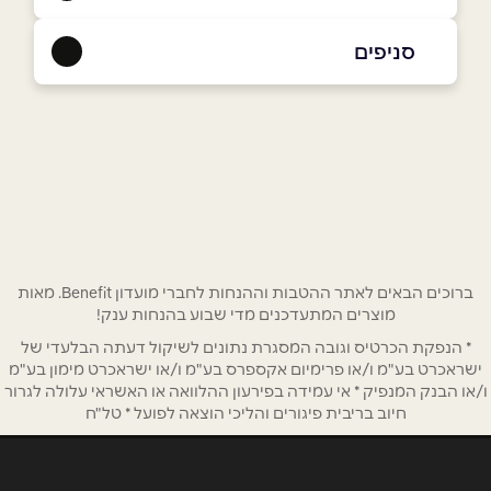
054-8981707
סניפים
כפר סבא
שם מלא
*
ויצמן 58
054-8981707
טלפון
*
אימייל
*
ברוכים הבאים לאתר ההטבות וההנחות לחברי מועדון Benefit. מאות
מוצרים המתעדכנים מדי שבוע בהנחות ענק!
* הנפקת הכרטיס וגובה המסגרת נתונים לשיקול דעתה הבלעדי של
נושא
*
ישראכרט בע"מ ו/או פרימיום אקספרס בע"מ ו/או ישראכרט מימון בע"מ
אנא חזרו אלי בקשר ל...
ו/או הבנק המנפיק * אי עמידה בפירעון ההלוואה או האשראי עלולה לגרור
חיוב בריבית פיגורים והליכי הוצאה לפועל * טל"ח
הודעה
*