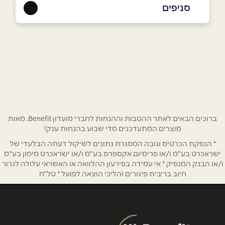
054-7333929
|
08-6906767
סניפים
אשקלון
שם מלא
*
אלי כהן 46
08-6906767
טלפון
*
אימייל
*
ברוכים הבאים לאתר ההטבות וההנחות לחברי מועדון Benefit. מאות
מוצרים המתעדכנים מדי שבוע בהנחות ענק!
* הנפקת הכרטיס וגובה המסגרת נתונים לשיקול דעתה הבלעדי של
נושא
*
ישראכרט בע"מ ו/או פרימיום אקספרס בע"מ ו/או ישראכרט מימון בע"מ
אנא חזרו אלי בקשר ל...
ו/או הבנק המנפיק * אי עמידה בפירעון ההלוואה או האשראי עלולה לגרור
חיוב בריבית פיגורים והליכי הוצאה לפועל * טל"ח
הודעה
*