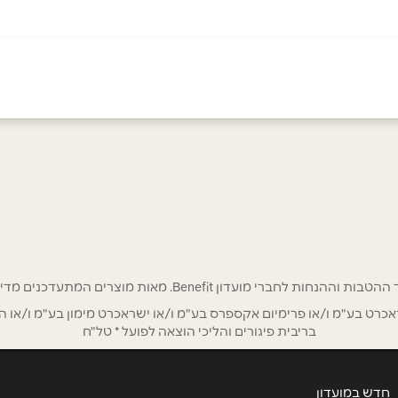
באינסטגרם
אימייל
*
רי מועדון Benefit. מאות מוצרים המתעדכנים מדי שבוע בהנחות ענק!
ט בע"מ ו/או פרימיום אקספרס בע"מ ו/או ישראכרט מימון בע"מ ו/או הבנ
בריבית פיגורים והליכי הוצאה לפועל * טל"ח
חדש במועדון