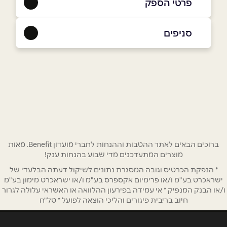
פרטי הספק
054-6630750
סניפים
נס ציונה
שם מלא
*
עמק השושנים 17
054-6630750
טלפון
*
אימייל
*
ברוכים הבאים לאתר ההטבות וההנחות לחברי מועדון Benefit. מאות
מוצרים המתעדכנים מדי שבוע בהנחות ענק!
* הנפקת הכרטיס וגובה המסגרת נתונים לשיקול דעתה הבלעדי של
נושא
*
ישראכרט בע"מ ו/או פרימיום אקספרס בע"מ ו/או ישראכרט מימון בע"מ
אנא חזרו אלי בקשר ל...
ו/או הבנק המנפיק * אי עמידה בפירעון ההלוואה או האשראי עלולה לגרור
חיוב בריבית פיגורים והליכי הוצאה לפועל * טל"ח
הודעה
*